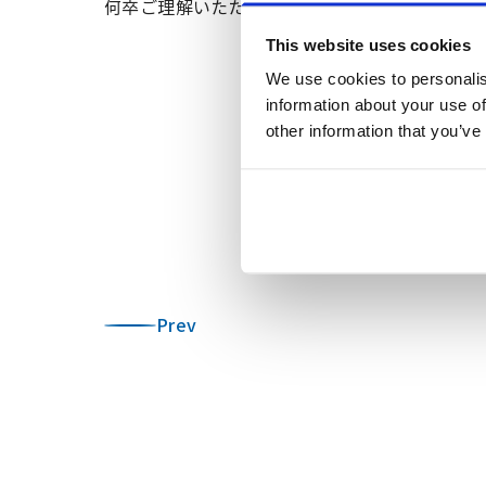
何卒ご理解いただきますよう、お願い申し上げ
This website uses cookies
We use cookies to personalis
information about your use of
other information that you’ve
Prev