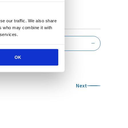
Archive
アーカイブ
se our traffic. We also share
ers who may combine it with
 services.
OK
Next